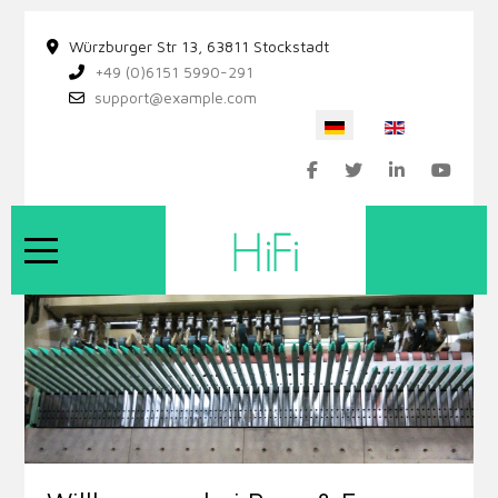
Würzburger Str 13, 63811 Stockstadt
+49 (0)6151 5990-291
support@example.com
Sprache auswählen
Mobile Menu Toggle