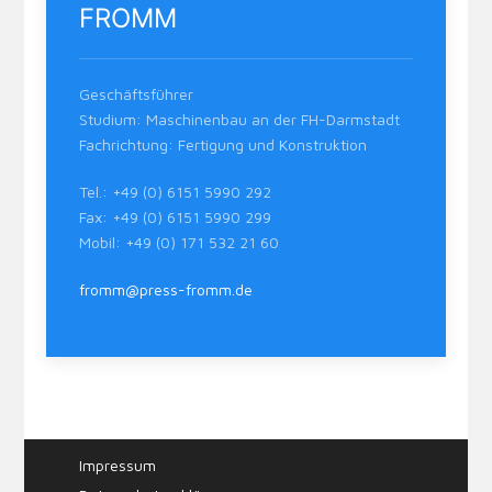
FROMM
Geschäftsführer
Studium: Maschinenbau an der FH-Darmstadt
Fachrichtung: Fertigung und Konstruktion
Tel.: +49 (0) 6151 5990 292
Fax: +49 (0) 6151 5990 299
Mobil: +49 (0) 171 532 21 60
fromm@press-fromm.de
Impressum