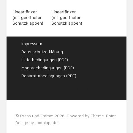
Lineartänzer
Lineartänzer
(mit geöffneten
(mit geöffneten
Schutzklappen)
Schutzklappen)
Impressum
Datenschutzerklärung
Lieferbedingungen (PDF)
Montagebedingungen (PDF)
Reparaturbedingungen (PDF)
Webdesign & SEO by
mecksite
© Press und Fromm 2026, Powered by
Theme-Point
.
Design by
joomlaplates