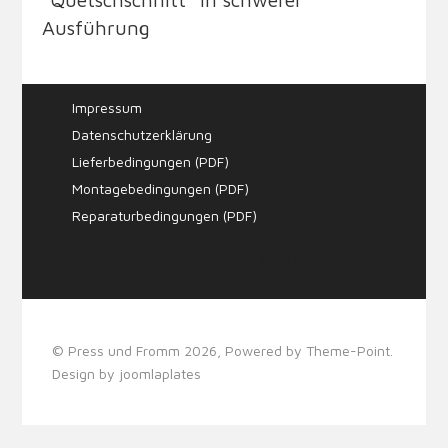
Ausführung
Impressum
Datenschutzerklärung
Lieferbedingungen (PDF)
Montagebedingungen (PDF)
Reparaturbedingungen (PDF)
Webdesign & SEO by
mecksite
© Press und Fromm 2026, Powered by
Theme-Point
.
Design by
joomlaplates