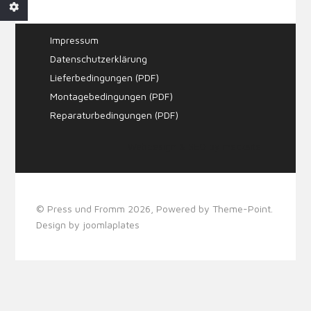
Impressum
Datenschutzerklärung
Lieferbedingungen (PDF)
Montagebedingungen (PDF)
Reparaturbedingungen (PDF)
Webdesign & SEO by
mecksite
© Press und Fromm 2026, Powered by
Theme-Point
.
Design by
joomlaplates